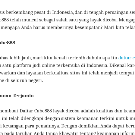
rus berkembang pesat di Indonesia, dan di tengah persaingan se
e888 telah muncul sebagai salah satu yang layak dicoba. Mengap
 mengapa Anda harus memberinya kesempatan? Mari kita telaa
abe888
s lebih jauh, mari kita kenali terlebih dahulu apa itu
daftar 
 satu platform judi online terkemuka di Indonesia. Dikenal ka
arkan dan layanan berkualitas, situs ini telah menjadi tempat 
ne di seluruh negeri.
manan Terjamin
 membuat Daftar Cabe888 layak dicoba adalah kualitas dan kea
s ini telah dilengkapi dengan sistem keamanan terkini untuk m
si keuangan para pemainnya. Dengan demikian, Anda dapat ber
a pada taruhan Anda tanpa khawatir tentang keamanan inform