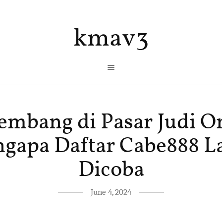
kmav3
embang di Pasar Judi On
gapa Daftar Cabe888 L
Dicoba
June 4, 2024