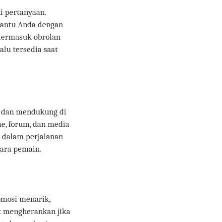
i pertanyaan.
bantu Anda dengan
 termasuk obrolan
alu tersedia saat
ah dan mendukung di
me, forum, dan media
g dalam perjalanan
para pemain.
omosi menarik,
k mengherankan jika