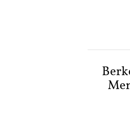
Berk
Men