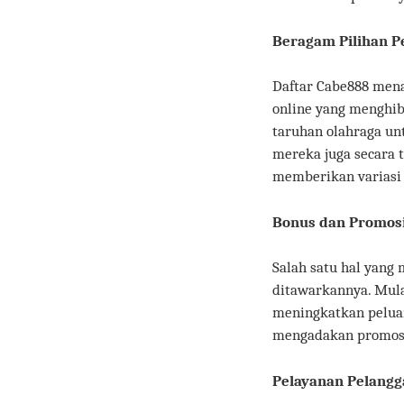
Beragam Pilihan 
Daftar Cabe888 mena
online yang menghibu
taruhan olahraga unt
mereka juga secara
memberikan variasi 
Bonus dan Promos
Salah satu hal yang
ditawarkannya. Mula
meningkatkan peluan
mengadakan promosi
Pelayanan Pelangg