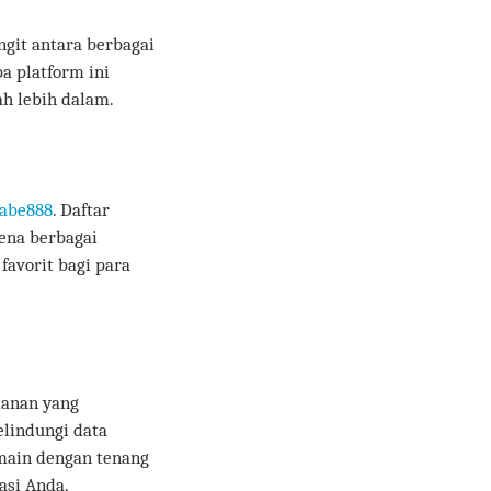
ngit antara berbagai
a platform ini
h lebih dalam.
cabe888
. Daftar
rena berbagai
favorit bagi para
manan yang
elindungi data
main dengan tenang
asi Anda.