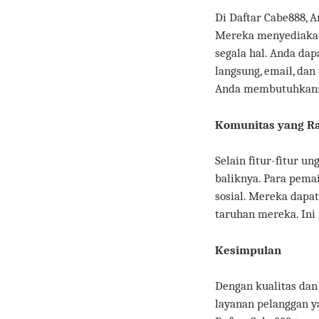
Di Daftar Cabe888, 
Mereka menyediakan
segala hal. Anda da
langsung, email, dan
Anda membutuhkan
Komunitas yang 
Selain fitur-fitur 
baliknya. Para pema
sosial. Mereka dapat
taruhan mereka. Ini
Kesimpulan
Dengan kualitas dan
layanan pelanggan y